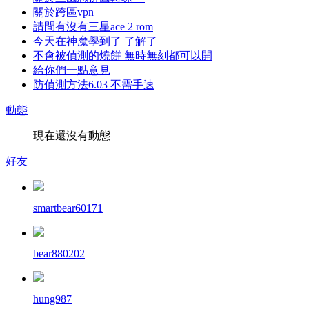
關於跨區vpn
請問有沒有三星ace 2 rom
今天在神魔學到了 了解了
不會被偵測的燒餅 無時無刻都可以開
給你們一點意見
防偵測方法6.03 不需手速
動態
現在還沒有動態
好友
smartbear60171
bear880202
hung987