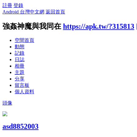
註冊
登錄
Android 台灣中文網
返回首頁
強姦神魔與我同在
https://apk.tw/?315813
空間首頁
動態
記錄
日誌
相冊
主題
分享
留言板
個人資料
頭像
asd8852003