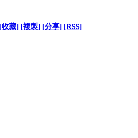
[收藏]
[複製]
[分享]
[RSS]