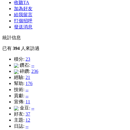
收聽TA
加為好友
給我留言
打個招呼
發送消息
統計信息
已有
394
人來訪過
積分:
23
鑽石:
--
碎鑽:
236
經驗:
21
幫助:
176
技術:
--
貢獻:
--
宣傳:
11
金豆:
--
好友:
37
主題:
12
日誌:
--