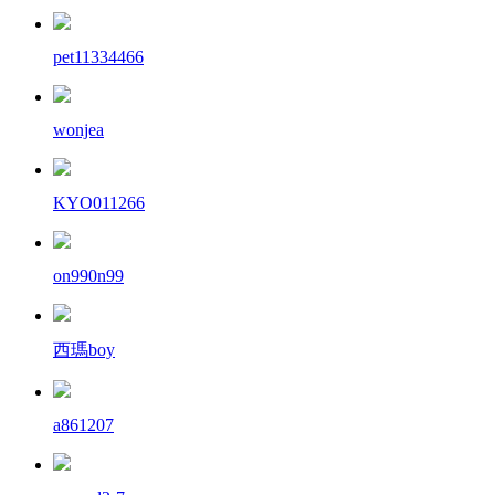
pet11334466
wonjea
KYO011266
on990n99
西瑪boy
a861207