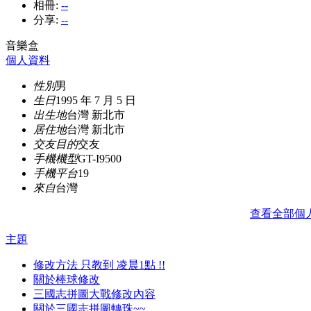
相冊:
--
分享:
--
音樂盒
個人資料
性別
男
生日
1995 年 7 月 5 日
出生地
台灣 新北市
居住地
台灣 新北市
交友目的
交友
手機機型
GT-I9500
手機平台
19
來自
台灣
查看全部個
主題
修改方法 只教到 凌晨1點 !!
關於棒球修改
三國志拼圖大戰修改內容
關於三國志拼圖轉珠~~