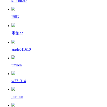
sanend2r7
痞咕
電兔22
apple511610
timlien
w771314
pormon