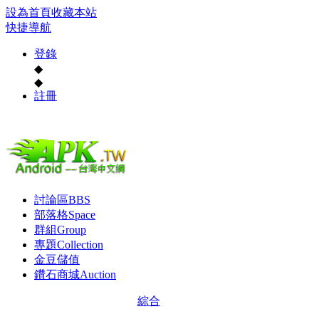
設為首頁
收藏本站
快捷導航
登錄
◆
◆
註冊
討論區
BBS
部落格
Space
群組
Group
專題
Collection
金豆儲值
鑽石商城
Auction
綜合