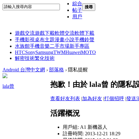
綜合
搜尋
帖子
用戶
遊戲交流
遊戲下載
軟體交流
軟體下載
手機影視
桌布主題
漫畫小說
手機鈴聲
水族館
手機音樂
二手市場
新手專區
HTC
Sony
Samsung
TWM
Huawei
MOTO
解密技術
繁化技術
Android 台灣中文網
›
部落格
›
隱私提醒
抱歉！由於 lala曾 的
lala曾
查看好友列表
|
加為好友
|
打個招呼
|
發送
活躍概況
用戶組:
A1 新機器人
註冊時間: 2013-12-21 18:29