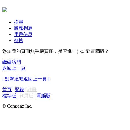
搜尋
版塊列表
用戶信息
熱帖
您訪問的頁面無手機頁面，是否進一步訪問電腦版？
繼續訪問
返回上一頁
[ 點擊這裡返回上一頁 ]
首頁
|
登錄
|
註冊
標準版
|
觸屏版
|
電腦版
|
© Comsenz Inc.