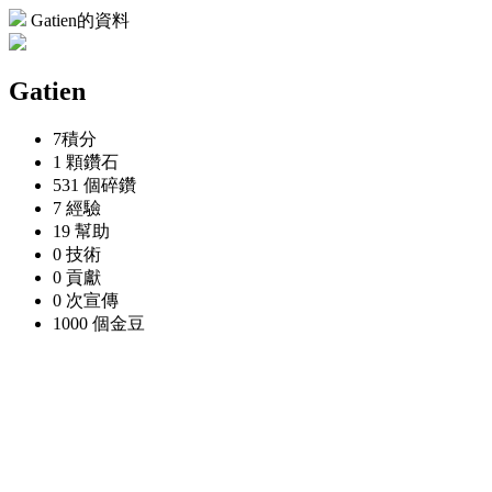
Gatien的資料
Gatien
7
積分
1 顆
鑽石
531 個
碎鑽
7
經驗
19
幫助
0
技術
0
貢獻
0 次
宣傳
1000 個
金豆