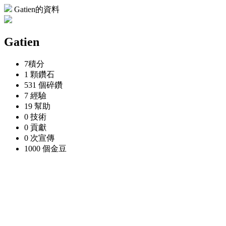
Gatien的資料
Gatien
7
積分
1 顆
鑽石
531 個
碎鑽
7
經驗
19
幫助
0
技術
0
貢獻
0 次
宣傳
1000 個
金豆