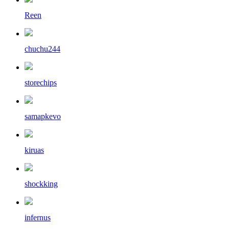
Reen
chuchu244
storechips
samapkevo
kiruas
shockking
infernus