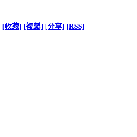
1
[收藏]
[複製]
[分享]
[RSS]