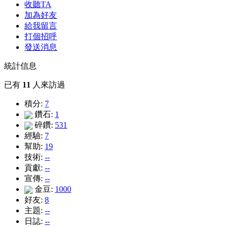
收聽TA
加為好友
給我留言
打個招呼
發送消息
統計信息
已有
11
人來訪過
積分:
7
鑽石:
1
碎鑽:
531
經驗:
7
幫助:
19
技術:
--
貢獻:
--
宣傳:
--
金豆:
1000
好友:
8
主題:
--
日誌:
--