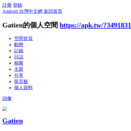
註冊
登錄
Android 台灣中文網
返回首頁
Gatien的個人空間
https://apk.tw/?349183
空間首頁
動態
記錄
日誌
相冊
主題
分享
留言板
個人資料
頭像
Gatien