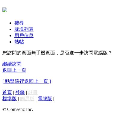
搜尋
版塊列表
用戶信息
熱帖
您訪問的頁面無手機頁面，是否進一步訪問電腦版？
繼續訪問
返回上一頁
[ 點擊這裡返回上一頁 ]
首頁
|
登錄
|
註冊
標準版
|
觸屏版
|
電腦版
|
© Comsenz Inc.