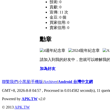
技術: 0
貢獻: 0
宣傳: 11 次
金豆: 0 個
買家信用: 0
賣家信用: 0
勳章
請加入到我的好友中，您就可以瞭解我
加為好友
聯繫我們
|
小黑屋
|
手機版
|
Archiver
|
Android 台灣中文網
GMT+8, 2026-8-8 04:57
, Processed in 0.014582 second(s), 11 que
Powered by
APK.TW
v2.0
© 2013
APK.TW