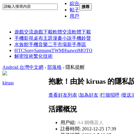
綜合
搜尋
帖子
用戶
遊戲交流
遊戲下載
軟體交流
軟體下載
手機影視
桌布主題
漫畫小說
手機鈴聲
水族館
手機音樂
二手市場
新手專區
HTC
Sony
Samsung
TWM
Huawei
MOTO
解密技術
繁化技術
Android 台灣中文網
›
部落格
›
隱私提醒
抱歉！由於 kiruas 的
kiruas
查看好友列表
|
加為好友
|
打個招呼
|
發送
活躍概況
用戶組:
A4 鋼機器人
註冊時間: 2012-12-25 17:39