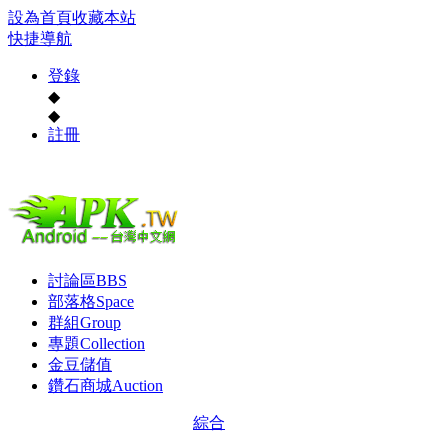
設為首頁
收藏本站
快捷導航
登錄
◆
◆
註冊
討論區
BBS
部落格
Space
群組
Group
專題
Collection
金豆儲值
鑽石商城
Auction
綜合