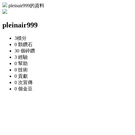
pleinair999的資料
pleinair999
3
積分
0 顆
鑽石
30 個
碎鑽
3
經驗
0
幫助
0
技術
0
貢獻
0 次
宣傳
0 個
金豆