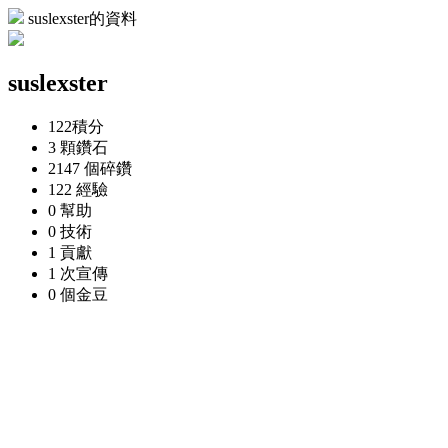
suslexster的資料
suslexster
122
積分
3 顆
鑽石
2147 個
碎鑽
122
經驗
0
幫助
0
技術
1
貢獻
1 次
宣傳
0 個
金豆