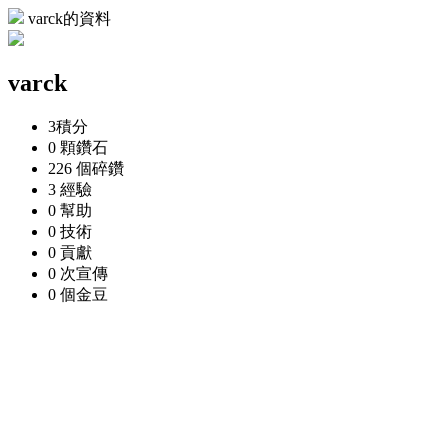
varck的資料
varck
3
積分
0 顆
鑽石
226 個
碎鑽
3
經驗
0
幫助
0
技術
0
貢獻
0 次
宣傳
0 個
金豆