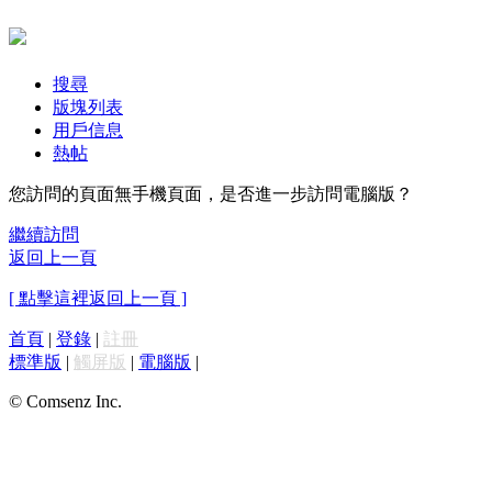
搜尋
版塊列表
用戶信息
熱帖
您訪問的頁面無手機頁面，是否進一步訪問電腦版？
繼續訪問
返回上一頁
[ 點擊這裡返回上一頁 ]
首頁
|
登錄
|
註冊
標準版
|
觸屏版
|
電腦版
|
© Comsenz Inc.