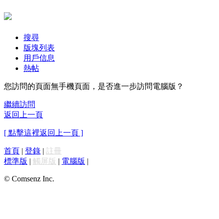
搜尋
版塊列表
用戶信息
熱帖
您訪問的頁面無手機頁面，是否進一步訪問電腦版？
繼續訪問
返回上一頁
[ 點擊這裡返回上一頁 ]
首頁
|
登錄
|
註冊
標準版
|
觸屏版
|
電腦版
|
© Comsenz Inc.