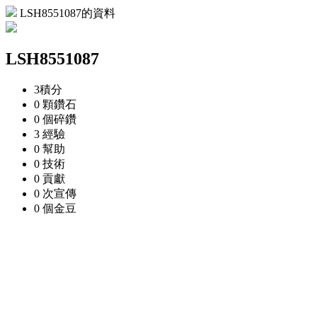
LSH8551087的資料
LSH8551087
3
積分
0 顆
鑽石
0 個
碎鑽
3
經驗
0
幫助
0
技術
0
貢獻
0 次
宣傳
0 個
金豆