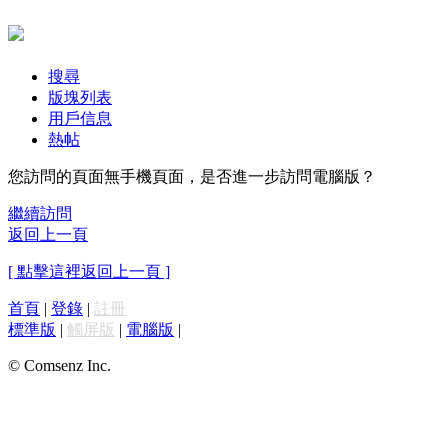
搜尋
版塊列表
用戶信息
熱帖
您訪問的頁面無手機頁面，是否進一步訪問電腦版？
繼續訪問
返回上一頁
[ 點擊這裡返回上一頁 ]
首頁
|
登錄
|
註冊
標準版
|
觸屏版
|
電腦版
|
© Comsenz Inc.