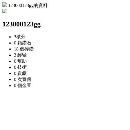
123000123gg的資料
123000123gg
3
積分
0 顆
鑽石
18 個
碎鑽
3
經驗
0
幫助
0
技術
0
貢獻
0 次
宣傳
0 個
金豆