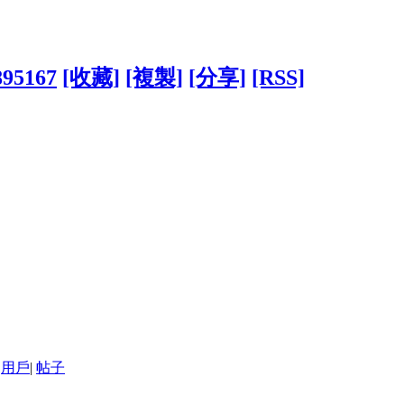
895167
[收藏]
[複製]
[分享]
[RSS]
用戶
|
帖子