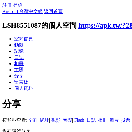
註冊
登錄
Android 台灣中文網
返回首頁
LSH8551087的個人空間
https://apk.tw/?2
空間首頁
動態
記錄
日誌
相冊
主題
分享
留言板
個人資料
分享
按類型查看:
全部
|
網址
|
視頻
|
音樂
|
Flash
|
日誌
|
相冊
|
圖片
|
投票
|
現在還沒分享