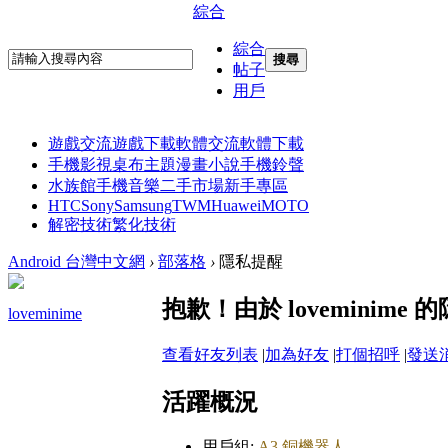
綜合
綜合
搜尋
帖子
用戶
遊戲交流
遊戲下載
軟體交流
軟體下載
手機影視
桌布主題
漫畫小說
手機鈴聲
水族館
手機音樂
二手市場
新手專區
HTC
Sony
Samsung
TWM
Huawei
MOTO
解密技術
繁化技術
Android 台灣中文網
›
部落格
›
隱私提醒
抱歉！由於 lovemini
loveminime
查看好友列表
|
加為好友
|
打個招呼
|
發送
活躍概況
用戶組:
A3 銅機器人