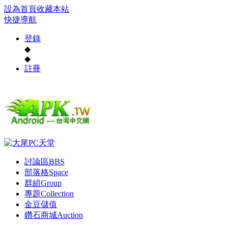
設為首頁
收藏本站
快捷導航
登錄
◆
◆
註冊
討論區
BBS
部落格
Space
群組
Group
專題
Collection
金豆儲值
鑽石商城
Auction