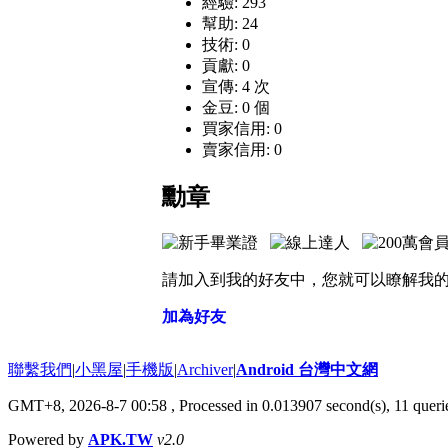
經驗: 293
幫助: 24
技術: 0
貢獻: 0
宣傳: 4 次
金豆: 0 個
買家信用: 0
賣家信用: 0
勳章
請加入到我的好友中，您就可以瞭解我
加為好友
聯繫我們
|
小黑屋
|
手機版
|
Archiver
|
Android 台灣中文網
GMT+8, 2026-8-7 00:58
, Processed in 0.013907 second(s), 11 que
Powered by
APK.TW
v2.0