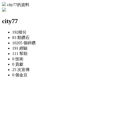
city77的資料
city77
192
積分
83 顆
鑽石
10205 個
碎鑽
191
經驗
111
幫助
0
技術
0
貢獻
25 次
宣傳
0 個
金豆