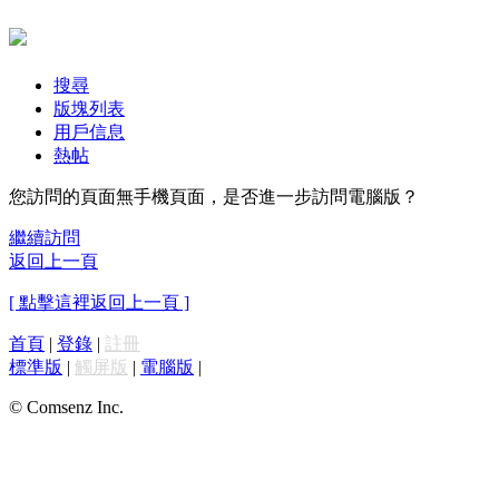
搜尋
版塊列表
用戶信息
熱帖
您訪問的頁面無手機頁面，是否進一步訪問電腦版？
繼續訪問
返回上一頁
[ 點擊這裡返回上一頁 ]
首頁
|
登錄
|
註冊
標準版
|
觸屏版
|
電腦版
|
© Comsenz Inc.