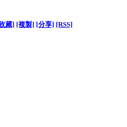
[收藏]
[複製]
[分享]
[RSS]