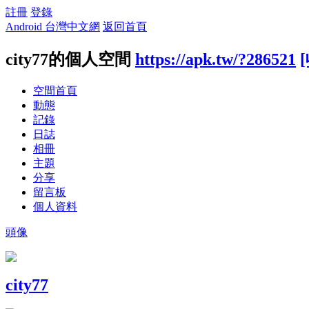
註冊
登錄
Android 台灣中文網
返回首頁
city77的個人空間
https://apk.tw/?286521
空間首頁
動態
記錄
日誌
相冊
主題
分享
留言板
個人資料
頭像
city77