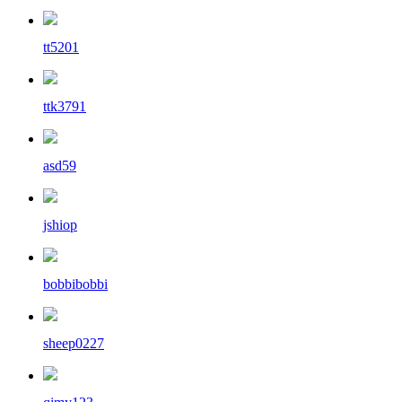
tt5201
ttk3791
asd59
jshiop
bobbibobbi
sheep0227