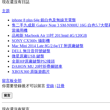
現在還沒有日誌
主題
iphone 8 plus 64g 銀白色及無線充電盤
售二手九成新 Galaxy Note 3 SM-N900U 16G 白色5.7大
當備用機
品相新 Macbook Air 11吋 2013mid 4G/120GB
SONY CX560v 攝影機
Mac Mini 2014 Late 8G/2.6g/1T 附原廠鍵盤
DELL 無注音符號鍵盤
微星原廠USB 鍵盤
全新HP原廠鍵盤PS2接頭
DAHON MU 20吋折疊腳踏車
XBOX360 原版遊戲片
留言板
全部
你需要登錄後才可以留言
登錄
|
註冊
留言
現在還沒有留言