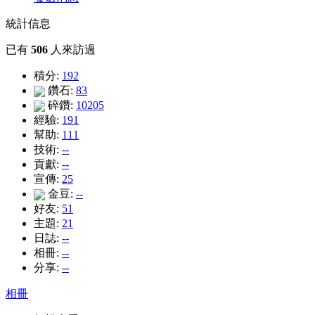
統計信息
已有
506
人來訪過
積分:
192
鑽石:
83
碎鑽:
10205
經驗:
191
幫助:
111
技術:
--
貢獻:
--
宣傳:
25
金豆:
--
好友:
51
主題:
21
日誌:
--
相冊:
--
分享:
--
相冊