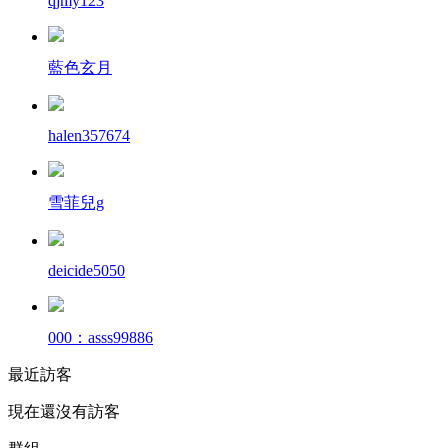
qjmy123
藍色玄月
halen357674
雪菲兒g
deicide5050
000：asss99886
最近訪客
現在還沒有訪客