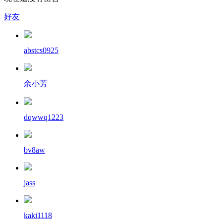
好友
abstcs0925
余小芳
dqwwq1223
bv8aw
jass
kaki1118