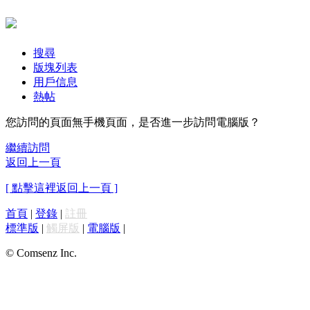
搜尋
版塊列表
用戶信息
熱帖
您訪問的頁面無手機頁面，是否進一步訪問電腦版？
繼續訪問
返回上一頁
[ 點擊這裡返回上一頁 ]
首頁
|
登錄
|
註冊
標準版
|
觸屏版
|
電腦版
|
© Comsenz Inc.