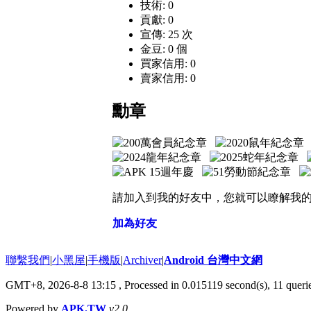
技術: 0
貢獻: 0
宣傳: 25 次
金豆: 0 個
買家信用: 0
賣家信用: 0
勳章
請加入到我的好友中，您就可以瞭解我
加為好友
聯繫我們
|
小黑屋
|
手機版
|
Archiver
|
Android 台灣中文網
GMT+8, 2026-8-8 13:15
, Processed in 0.015119 second(s), 11 que
Powered by
APK.TW
v2.0