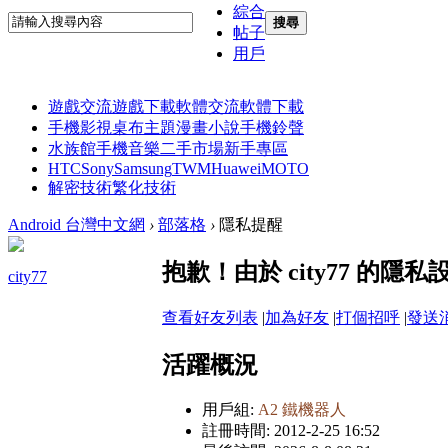
綜合
搜尋
帖子
用戶
遊戲交流
遊戲下載
軟體交流
軟體下載
手機影視
桌布主題
漫畫小說
手機鈴聲
水族館
手機音樂
二手市場
新手專區
HTC
Sony
Samsung
TWM
Huawei
MOTO
解密技術
繁化技術
Android 台灣中文網
›
部落格
›
隱私提醒
抱歉！由於 city77 的
city77
查看好友列表
|
加為好友
|
打個招呼
|
發送
活躍概況
用戶組:
A2 鐵機器人
註冊時間: 2012-2-25 16:52