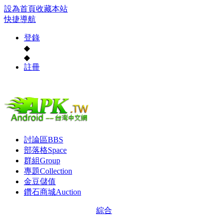
設為首頁
收藏本站
快捷導航
登錄
◆
◆
註冊
討論區
BBS
部落格
Space
群組
Group
專題
Collection
金豆儲值
鑽石商城
Auction
綜合