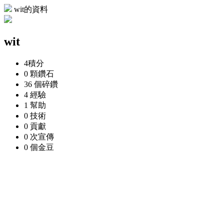
wit的資料
wit
4
積分
0 顆
鑽石
36 個
碎鑽
4
經驗
1
幫助
0
技術
0
貢獻
0 次
宣傳
0 個
金豆