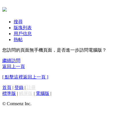
搜尋
版塊列表
用戶信息
熱帖
您訪問的頁面無手機頁面，是否進一步訪問電腦版？
繼續訪問
返回上一頁
[ 點擊這裡返回上一頁 ]
首頁
|
登錄
|
註冊
標準版
|
觸屏版
|
電腦版
|
© Comsenz Inc.