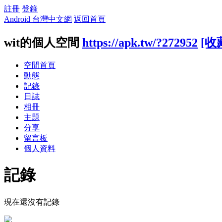
註冊
登錄
Android 台灣中文網
返回首頁
wit的個人空間
https://apk.tw/?272952
[收
空間首頁
動態
記錄
日誌
相冊
主題
分享
留言板
個人資料
記錄
現在還沒有記錄