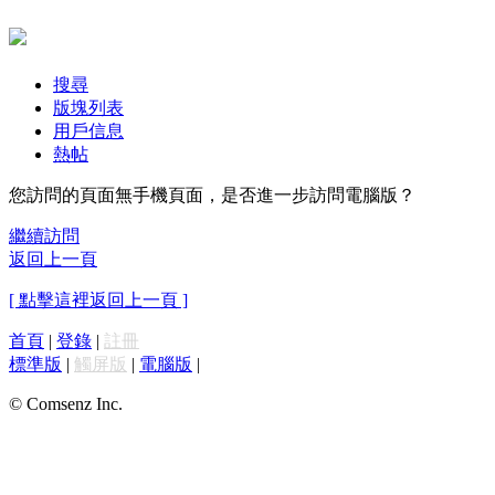
搜尋
版塊列表
用戶信息
熱帖
您訪問的頁面無手機頁面，是否進一步訪問電腦版？
繼續訪問
返回上一頁
[ 點擊這裡返回上一頁 ]
首頁
|
登錄
|
註冊
標準版
|
觸屏版
|
電腦版
|
© Comsenz Inc.