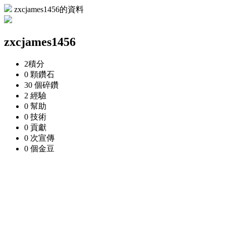
zxcjames1456的資料
zxcjames1456
2
積分
0 顆
鑽石
30 個
碎鑽
2
經驗
0
幫助
0
技術
0
貢獻
0 次
宣傳
0 個
金豆