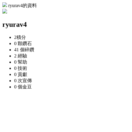
ryurav4的資料
ryurav4
2
積分
0 顆
鑽石
41 個
碎鑽
2
經驗
0
幫助
0
技術
0
貢獻
0 次
宣傳
0 個
金豆