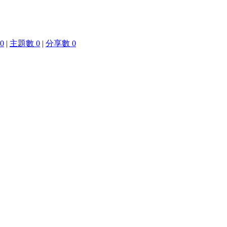
0
|
主題數 0
|
分享數 0