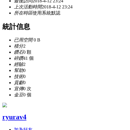
最後訪問
2018-4-12 23:24
上次活動時間
2018-4-12 23:24
所在時區
使用系統默認
統計信息
已用空間
0 B
積分
2
鑽石
0 顆
碎鑽
41 個
經驗
2
幫助
0
技術
0
貢獻
0
宣傳
0 次
金豆
0 個
ryurav4
加為好友