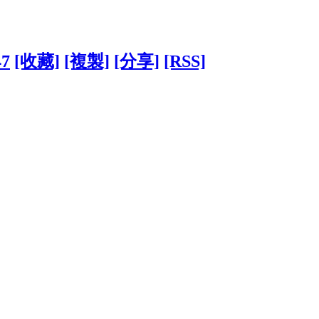
47
[收藏]
[複製]
[分享]
[RSS]