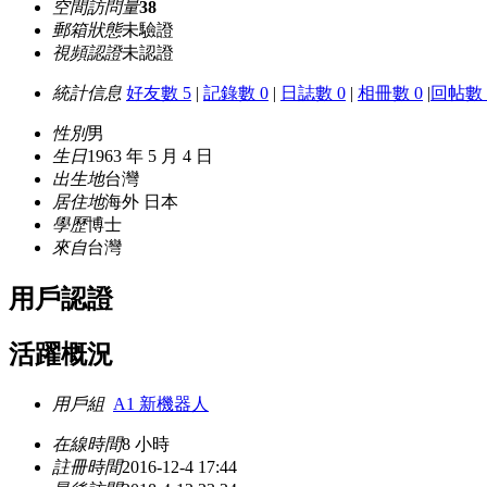
空間訪問量
38
郵箱狀態
未驗證
視頻認證
未認證
統計信息
好友數 5
|
記錄數 0
|
日誌數 0
|
相冊數 0
|
回帖數 
性別
男
生日
1963 年 5 月 4 日
出生地
台灣
居住地
海外 日本
學歷
博士
來自
台灣
用戶認證
活躍概況
用戶組
A1 新機器人
在線時間
8 小時
註冊時間
2016-12-4 17:44