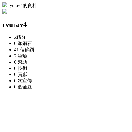
ryurav4的資料
ryurav4
2
積分
0 顆
鑽石
41 個
碎鑽
2
經驗
0
幫助
0
技術
0
貢獻
0 次
宣傳
0 個
金豆