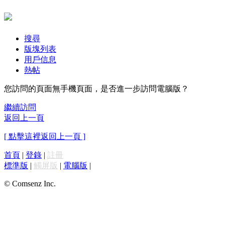
搜尋
版塊列表
用戶信息
熱帖
您訪問的頁面無手機頁面，是否進一步訪問電腦版？
繼續訪問
返回上一頁
[ 點擊這裡返回上一頁 ]
首頁
|
登錄
|
註冊
標準版
|
觸屏版
|
電腦版
|
© Comsenz Inc.