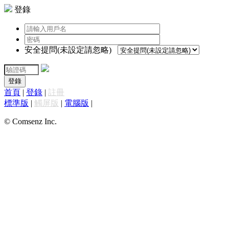
登錄
安全提問(未設定請忽略)
登錄
首頁
|
登錄
|
註冊
標準版
|
觸屏版
|
電腦版
|
© Comsenz Inc.