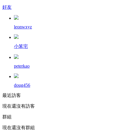
好友
leonwxyz
小笨宅
peterkao
doug456
最近訪客
現在還沒有訪客
群組
現在還沒有群組