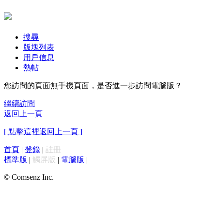
搜尋
版塊列表
用戶信息
熱帖
您訪問的頁面無手機頁面，是否進一步訪問電腦版？
繼續訪問
返回上一頁
[ 點擊這裡返回上一頁 ]
首頁
|
登錄
|
註冊
標準版
|
觸屏版
|
電腦版
|
© Comsenz Inc.