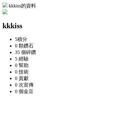
kkkiss的資料
kkkiss
5
積分
0 顆
鑽石
35 個
碎鑽
5
經驗
0
幫助
0
技術
0
貢獻
0 次
宣傳
0 個
金豆