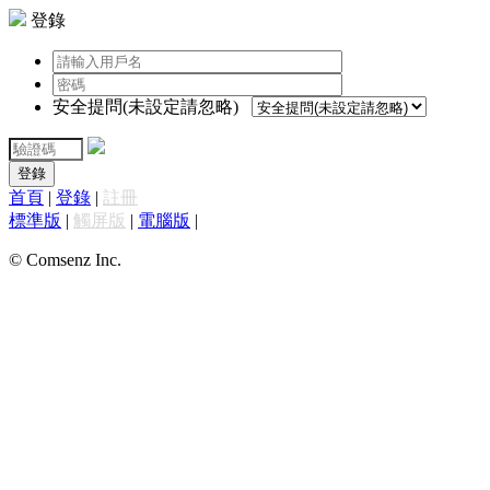
登錄
安全提問(未設定請忽略)
登錄
首頁
|
登錄
|
註冊
標準版
|
觸屏版
|
電腦版
|
© Comsenz Inc.