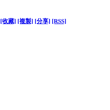
[收藏]
[複製]
[分享]
[RSS]