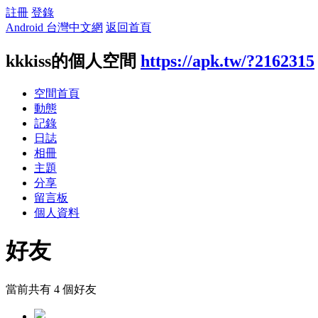
註冊
登錄
Android 台灣中文網
返回首頁
kkkiss的個人空間
https://apk.tw/?2162315
空間首頁
動態
記錄
日誌
相冊
主題
分享
留言板
個人資料
好友
當前共有
4
個好友