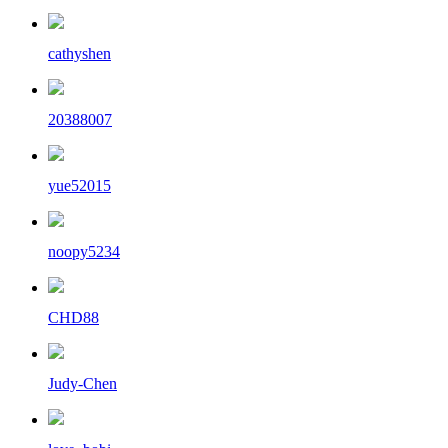
cathyshen
20388007
yue52015
noopy5234
CHD88
Judy-Chen