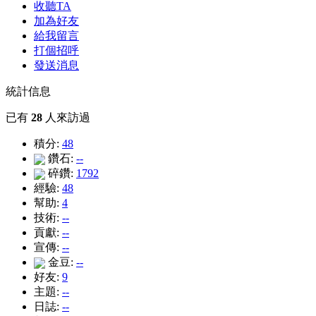
收聽TA
加為好友
給我留言
打個招呼
發送消息
統計信息
已有
28
人來訪過
積分:
48
鑽石:
--
碎鑽:
1792
經驗:
48
幫助:
4
技術:
--
貢獻:
--
宣傳:
--
金豆:
--
好友:
9
主題:
--
日誌:
--