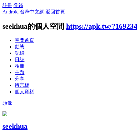
註冊
登錄
Android 台灣中文網
返回首頁
seekhua的個人空間
https://apk.tw/?16923
空間首頁
動態
記錄
日誌
相冊
主題
分享
留言板
個人資料
頭像
seekhua