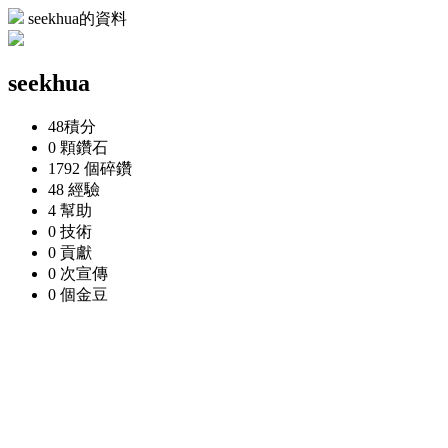
seekhua的資料
seekhua
48
積分
0 顆
鑽石
1792 個
碎鑽
48
經驗
4
幫助
0
技術
0
貢獻
0 次
宣傳
0 個
金豆