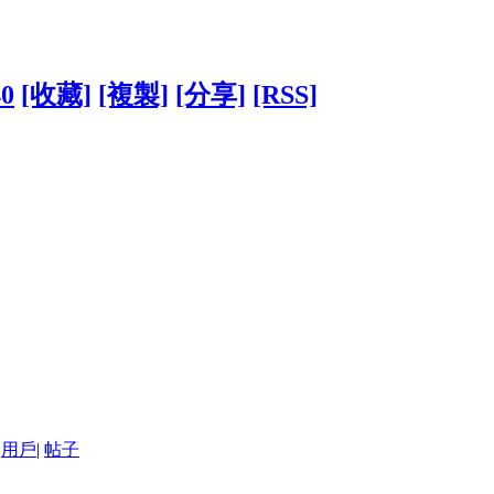
40
[收藏]
[複製]
[分享]
[RSS]
用戶
|
帖子