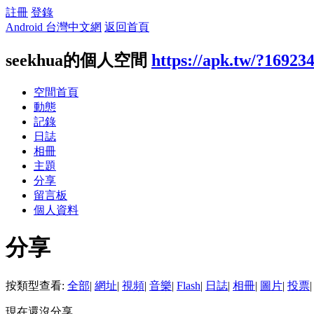
註冊
登錄
Android 台灣中文網
返回首頁
seekhua的個人空間
https://apk.tw/?16923
空間首頁
動態
記錄
日誌
相冊
主題
分享
留言板
個人資料
分享
按類型查看:
全部
|
網址
|
視頻
|
音樂
|
Flash
|
日誌
|
相冊
|
圖片
|
投票
|
現在還沒分享