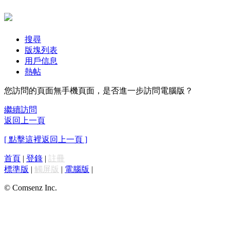
搜尋
版塊列表
用戶信息
熱帖
您訪問的頁面無手機頁面，是否進一步訪問電腦版？
繼續訪問
返回上一頁
[ 點擊這裡返回上一頁 ]
首頁
|
登錄
|
註冊
標準版
|
觸屏版
|
電腦版
|
© Comsenz Inc.