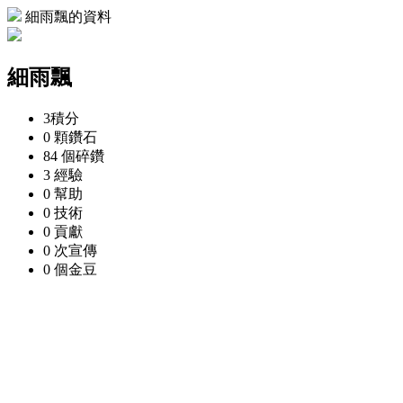
細雨飄的資料
細雨飄
3
積分
0 顆
鑽石
84 個
碎鑽
3
經驗
0
幫助
0
技術
0
貢獻
0 次
宣傳
0 個
金豆