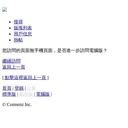
搜尋
版塊列表
用戶信息
熱帖
您訪問的頁面無手機頁面，是否進一步訪問電腦版？
繼續訪問
返回上一頁
[ 點擊這裡返回上一頁 ]
首頁
|
登錄
|
註冊
標準版
|
觸屏版
|
電腦版
|
© Comsenz Inc.