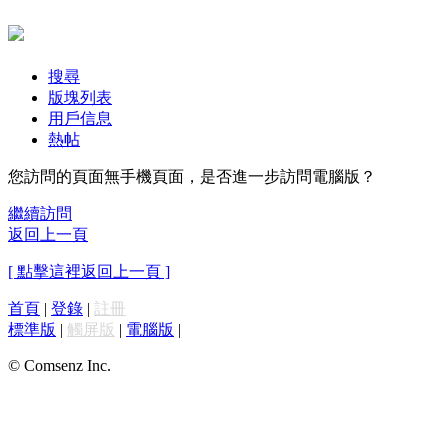
搜尋
版塊列表
用戶信息
熱帖
您訪問的頁面無手機頁面，是否進一步訪問電腦版？
繼續訪問
返回上一頁
[ 點擊這裡返回上一頁 ]
首頁
|
登錄
|
註冊
標準版
|
觸屏版
|
電腦版
|
© Comsenz Inc.