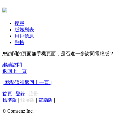
搜尋
版塊列表
用戶信息
熱帖
您訪問的頁面無手機頁面，是否進一步訪問電腦版？
繼續訪問
返回上一頁
[ 點擊這裡返回上一頁 ]
首頁
|
登錄
|
註冊
標準版
|
觸屏版
|
電腦版
|
© Comsenz Inc.