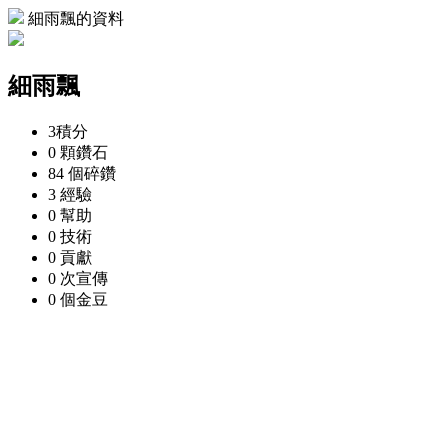
細雨飄的資料
細雨飄
3
積分
0 顆
鑽石
84 個
碎鑽
3
經驗
0
幫助
0
技術
0
貢獻
0 次
宣傳
0 個
金豆