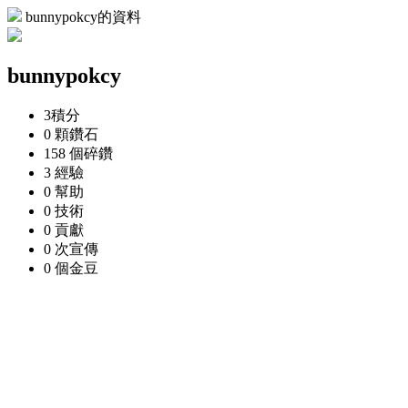
bunnypokcy的資料
bunnypokcy
3
積分
0 顆
鑽石
158 個
碎鑽
3
經驗
0
幫助
0
技術
0
貢獻
0 次
宣傳
0 個
金豆