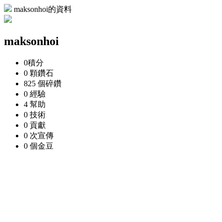
maksonhoi的資料
maksonhoi
0
積分
0 顆
鑽石
825 個
碎鑽
0
經驗
4
幫助
0
技術
0
貢獻
0 次
宣傳
0 個
金豆