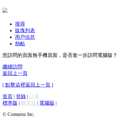
搜尋
版塊列表
用戶信息
熱帖
您訪問的頁面無手機頁面，是否進一步訪問電腦版？
繼續訪問
返回上一頁
[ 點擊這裡返回上一頁 ]
首頁
|
登錄
|
註冊
標準版
|
觸屏版
|
電腦版
|
© Comsenz Inc.